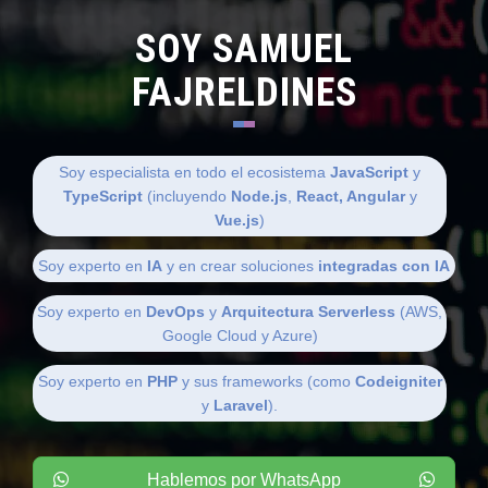
SOY SAMUEL
FAJRELDINES
Soy especialista en todo el ecosistema
JavaScript
y
TypeScript
(incluyendo
Node.js
,
React, Angular
y
Vue.js
)
Soy experto en
IA
y en crear soluciones
integradas con IA
Soy experto en
DevOps
y
Arquitectura Serverless
(AWS,
Google Cloud y Azure)
Soy experto en
PHP
y sus frameworks (como
Codeigniter
y
Laravel
).
Hablemos por WhatsApp