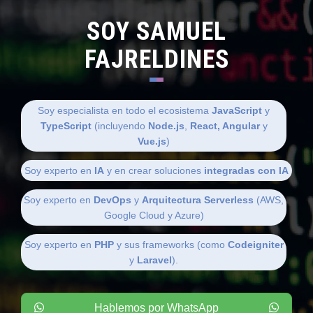
SOY SAMUEL
FAJRELDINES
Soy especialista en todo el ecosistema
JavaScript
y
TypeScript
(incluyendo
Node.js
,
React, Angular
y
Vue.js
)
Soy experto en
IA
y en crear soluciones
integradas con IA
Soy experto en
DevOps
y
Arquitectura Serverless
(AWS,
Google Cloud y Azure)
Soy experto en
PHP
y sus frameworks (como
Codeigniter
y
Laravel
).
Hablemos por WhatsApp