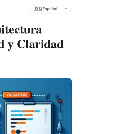
Elegir idioma
itectura
d y Claridad