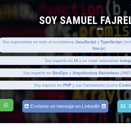
SOY SAMUEL FAJRE
Soy especialista en todo el ecosistema
JavaScript
y
TypeScript
(inc
Vue.js
)
Soy experto en
IA
y en crear soluciones
integ
Soy experto en
DevOps
y
Arquitectura Serverless
(AWS,
Soy experto en
PHP
y sus frameworks (como
Codei
Envíame un mensaje en LinkedIn
E