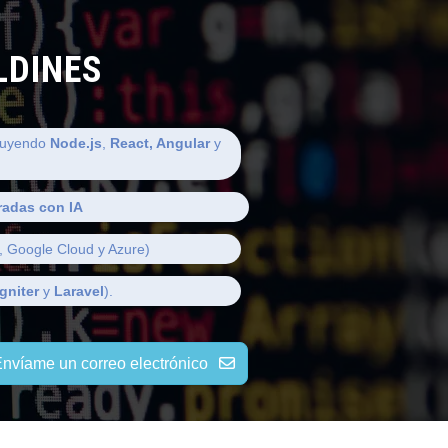
LDINES
luyendo
Node.js
,
React, Angular
y
radas con IA
 Google Cloud y Azure)
gniter
y
Laravel
).
nvíame un correo electrónico