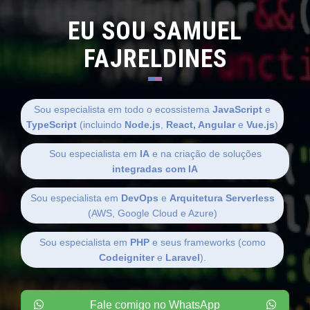
EU SOU SAMUEL
FAJRELDINES
Sou especialista em todo o ecossistema
JavaScript
e
TypeScript
(incluindo
Node.js
,
React, Angular
e
Vue.js
)
Sou especialista em
IA
e na criação de soluções
integradas com IA
Sou especialista em
DevOps
e
Arquitetura Serverless
(AWS, Google Cloud e Azure)
Sou especialista em
PHP
e seus frameworks (como
Codeigniter
e
Laravel
).
Fale comigo no WhatsApp