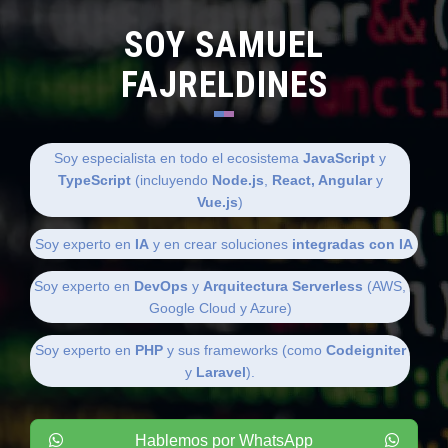
SOY SAMUEL
FAJRELDINES
Soy especialista en todo el ecosistema
JavaScript
y
TypeScript
(incluyendo
Node.js
,
React, Angular
y
Vue.js
)
Soy experto en
IA
y en crear soluciones
integradas con IA
Soy experto en
DevOps
y
Arquitectura Serverless
(AWS,
Google Cloud y Azure)
Soy experto en
PHP
y sus frameworks (como
Codeigniter
y
Laravel
).
Hablemos por WhatsApp