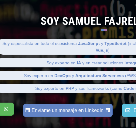
SOY SAMUEL FAJRE
Soy especialista en todo el ecosistema
JavaScript
y
TypeScript
(inc
Vue.js
)
Soy experto en
IA
y en crear soluciones
integ
Soy experto en
DevOps
y
Arquitectura Serverless
(AWS,
Soy experto en
PHP
y sus frameworks (como
Codei
Envíame un mensaje en LinkedIn
E