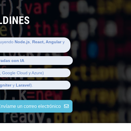
LDINES
luyendo
Node.js
,
React, Angular
y
radas con IA
 Google Cloud y Azure)
gniter
y
Laravel
).
nvíame un correo electrónico