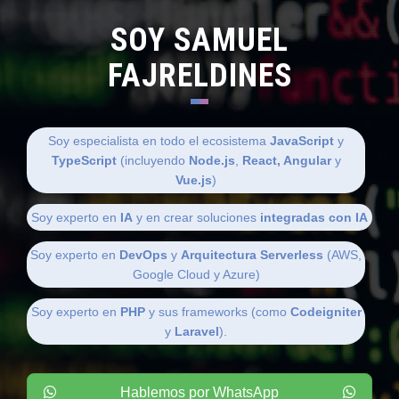
SOY SAMUEL
FAJRELDINES
Soy especialista en todo el ecosistema
JavaScript
y
TypeScript
(incluyendo
Node.js
,
React, Angular
y
Vue.js
)
Soy experto en
IA
y en crear soluciones
integradas con IA
Soy experto en
DevOps
y
Arquitectura Serverless
(AWS,
Google Cloud y Azure)
Soy experto en
PHP
y sus frameworks (como
Codeigniter
y
Laravel
).
Hablemos por WhatsApp